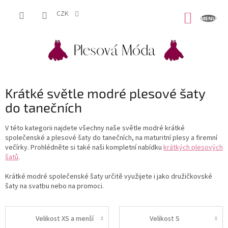
Přejít
na
CZK
NÁKUP
obsah
KOŠÍK
Krátké světle modré plesové šaty
do tanečních
V této kategorii najdete všechny naše světle modré krátké
společenské a plesové šaty do tanečních, na maturitní plesy a firemní
večírky. Prohlédněte si také naši kompletní nabídku
krátkých plesových
šatů
.
Krátké modré společenské šaty určitě využijete i jako družičkovské
šaty na svatbu nebo na promoci.
Velikost XS a menší
Velikost S