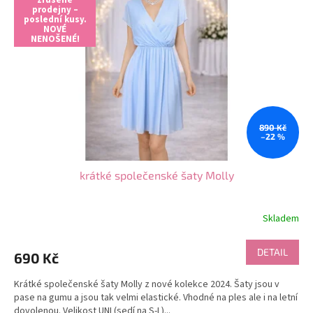
s
prodejny –
poslední kusy.
p
NOVÉ
r
NENOŠENÉ!
o
d
u
k
t
890 Kč
ů
–22 %
krátké společenské šaty Molly
Skladem
DETAIL
690 Kč
Krátké společenské šaty Molly z nové kolekce 2024. Šaty jsou v
pase na gumu a jsou tak velmi elastické. Vhodné na ples ale i na letní
dovolenou. Velikost UNI (sedí na S-L)...