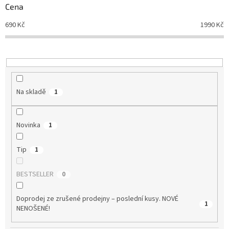
d
Cena
u
690
Kč
1990
Kč
k
t
ů
Na skladě
1
Novinka
1
Tip
1
BESTSELLER
0
Doprodej ze zrušené prodejny – poslední kusy. NOVÉ
1
NENOŠENÉ!