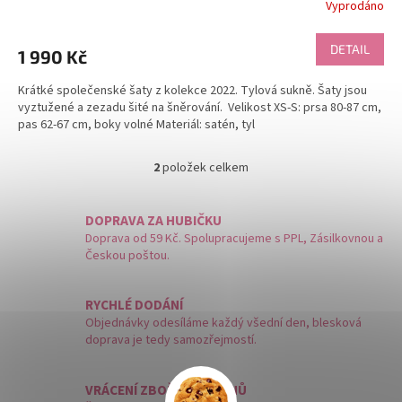
Vyprodáno
DETAIL
1 990 Kč
Krátké společenské šaty z kolekce 2022. Tylová sukně. Šaty jsou
vyztužené a zezadu šité na šněrování. Velikost XS-S: prsa 80-87 cm,
pas 62-67 cm, boky volné Materiál: satén, tyl
2
položek celkem
O
v
l
DOPRAVA ZA HUBIČKU
á
Doprava od 59 Kč. Spolupracujeme s PPL, Zásilkovnou a
d
Českou poštou.
a
c
í
RYCHLÉ DODÁNÍ
p
Objednávky odesíláme každý všední den, blesková
r
doprava je tedy samozřejmostí.
v
k
y
VRÁCENÍ ZBOŽÍ DO 14 DNŮ
v