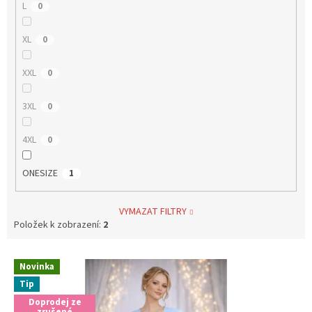
L
0
XL
0
XXL
0
3XL
0
4XL
0
ONESIZE
1
VYMAZAT FILTRY
Položek k zobrazení:
2
V
Novinka
ý
Tip
p
Doprodej ze
i
zrušené