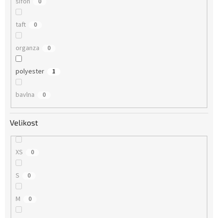
šifón
0
taft
0
organza
0
polyester
1
bavlna
0
Velikost
XS
0
S
0
M
0