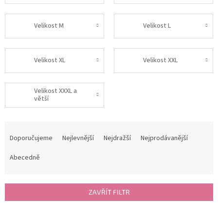
Velikost M
Velikost L
Velikost XL
Velikost XXL
Velikost XXXL a
větší
Ř
a
Doporučujeme
Nejlevnější
Nejdražší
Nejprodávanější
z
e
Abecedně
n
í
p
ZAVŘÍT FILTR
r
o