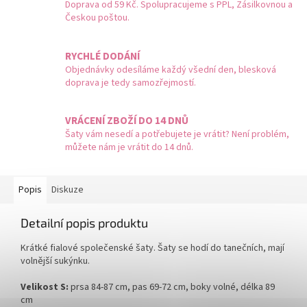
Doprava od 59 Kč. Spolupracujeme s PPL, Zásilkovnou a
Českou poštou.
RYCHLÉ DODÁNÍ
Objednávky odesíláme každý všední den, blesková
doprava je tedy samozřejmostí.
VRÁCENÍ ZBOŽÍ DO 14 DNŮ
Šaty vám nesedí a potřebujete je vrátit? Není problém,
můžete nám je vrátit do 14 dnů.
Popis
Diskuze
Detailní popis produktu
Krátké fialové společenské šaty. Šaty se hodí do tanečních, mají
volnější sukýnku.
Velikost S:
prsa 84-87 cm, pas 69-72 cm, boky volné, délka 89
cm