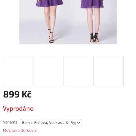
899 Kč
Měrná
Vyprodáno
cena:
Varianta
Možnosti doručení