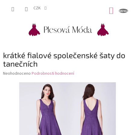
Přejít
na
CZK
NÁKUP
obsah
KOŠÍK
krátké fialové společenské šaty do
tanečních
Průměrné
Neohodnoceno
Podrobnosti hodnocení
hodnocení
produktu
je
0,0
z
5
hvězdiček.