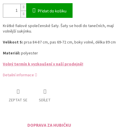
Přidat do košíku
Krátké fialové společenské šaty. Šaty se hodí do tanečních, mají
volnější sukýnku.
Velikost S:
prsa 84-87 cm, pas 69-72 cm, boky volné, délka 89 cm
Materiál:
polyester
Volný termín k vyzkoušení v naší prodejně!
Detailní informace
ZEPTAT SE
SDÍLET
DOPRAVA ZA HUBIČKU