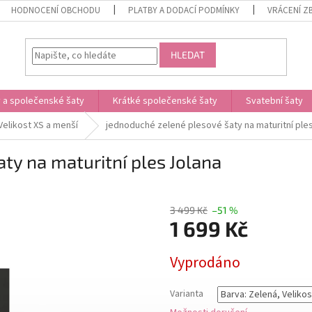
HODNOCENÍ OBCHODU
PLATBY A DODACÍ PODMÍNKY
VRÁCENÍ Z
HLEDAT
 a společenské šaty
Krátké společenské šaty
Svatební šaty
Velikost XS a menší
jednoduché zelené plesové šaty na maturitní ple
ty na maturitní ples Jolana
3 499 Kč
–51 %
1 699 Kč
Měrná
Vyprodáno
cena:
Varianta