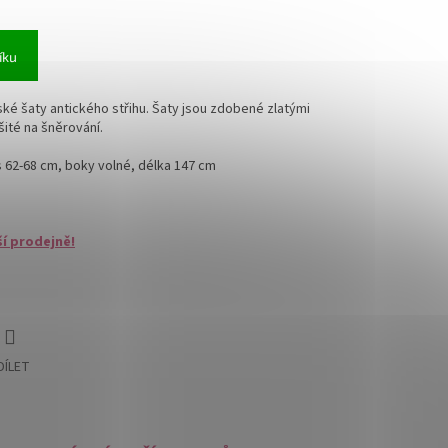
íku
ké šaty antického střihu. Šaty jsou zdobené zlatými
šité na šněrování.
 62-68 cm, boky volné, délka 147 cm
ší prodejně!
DÍLET