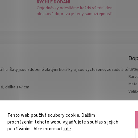
RYCHLÉ DODÁNÍ
Objednávky odesíláme každý všední den,
blesková doprava je tedy samozřejmostí.
Dop
Kate
řihu. Šaty jsou zdobené zlatými korálky a jsou vyztužené, zezadu šité
Barv
Mater
né, délka 147 cm
Velik
Tento web používá soubory cookie. Dalším
procházením tohoto webu vyjadřujete souhlas s jejich
používáním.. Více informací
zde
.