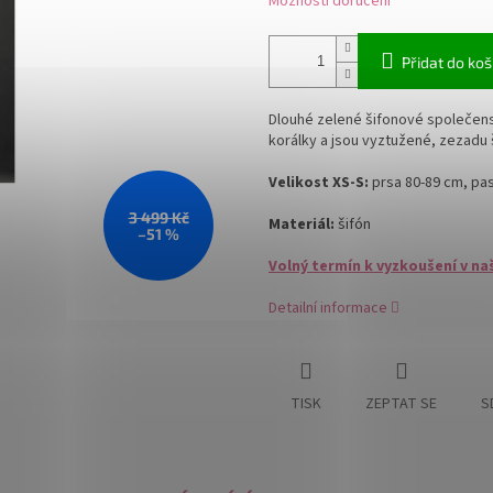
Možnosti doručení
Přidat do koš
Dlouhé zelené šifonové společens
korálky a jsou vyztužené, zezadu 
Velikost XS-S:
prsa 80-89 cm, pas
3 499 Kč
Materiál:
šifón
–51 %
Volný termín k vyzkoušení v na
Detailní informace
TISK
ZEPTAT SE
S