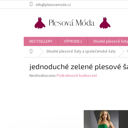
Přejít
info@plesovamoda.cz
na
obsah
BESTSELLERY
VÝPRODEJ
Dlouhé plesové šaty
Domů
Dlouhé plesové šaty a společenské šaty
jednoduché zelené plesové ša
Průměrné
Neohodnoceno
Podrobnosti hodnocení
hodnocení
produktu
je
0,0
z
5
hvězdiček.