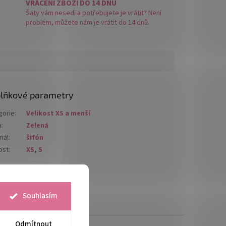
VRÁCENÍ ZBOŽÍ DO 14 DNŮ
Šaty vám nesedí a potřebujete je vrátit? Není
problém, můžete nám je vrátit do 14 dnů.
lňkové parametry
gorie
:
Velikost XS a menší
a
:
Zelená
iál
:
šifón
ost
:
XS
,
S
Souhlasím
Odmítnout