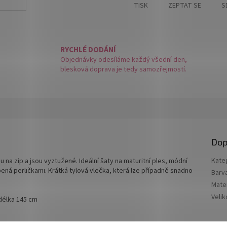
TISK
ZEPTAT SE
S
RYCHLÉ DODÁNÍ
Objednávky odesíláme každý všední den,
blesková doprava je tedy samozřejmostí.
Dop
Kate
 na zip a jsou vyztužené. Ideální šaty na maturitní ples, módní
ená perličkami. Krátká tylová vlečka, která lze případně snadno
Barv
Mater
Velik
délka 145 cm