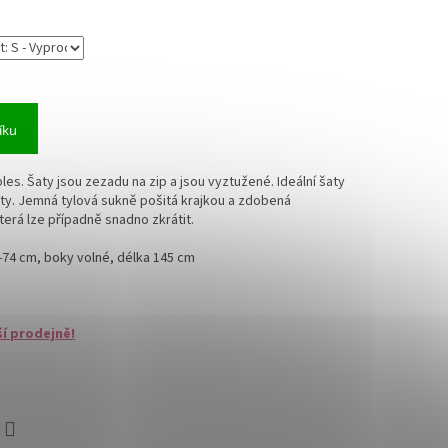
íku
les. Šaty jsou zezadu na zip a jsou vyztužené. Ideální šaty
aty. Jemná tylová sukně pošitá krajkou a zdobená
která lze případně snadno zkrátit.
-74 cm, boky volné, délka 145 cm
ší prodejně!