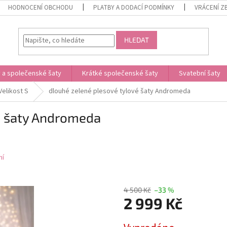
HODNOCENÍ OBCHODU
PLATBY A DODACÍ PODMÍNKY
VRÁCENÍ Z
HLEDAT
 a společenské šaty
Krátké společenské šaty
Svatební šaty
Velikost S
dlouhé zelené plesové tylové šaty Andromeda
é šaty Andromeda
ní
4 500 Kč
–33 %
2 999 Kč
Měrná