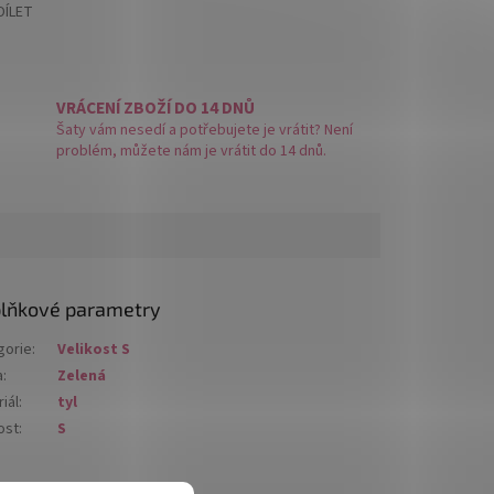
DÍLET
VRÁCENÍ ZBOŽÍ DO 14 DNŮ
Šaty vám nesedí a potřebujete je vrátit? Není
problém, můžete nám je vrátit do 14 dnů.
lňkové parametry
gorie
:
Velikost S
a
:
Zelená
iál
:
tyl
ost
:
S