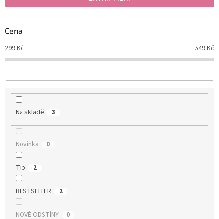
r
o
d
Cena
u
299
Kč
549
Kč
k
t
ů
Na skladě
3
Novinka
0
Tip
2
BESTSELLER
2
NOVÉ ODSTÍNY
0