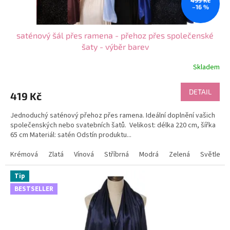
499 Kč
ů
–16 %
saténový šál přes ramena - přehoz přes společenské
šaty - výběr barev
Skladem
Průměrné
hodnocení
produktu
DETAIL
419 Kč
je
5,0
Jednoduchý saténový přehoz přes ramena. Ideální doplnění vašich
z
společenských nebo svatebních šatů. Velikost: délka 220 cm, šířka
5
65 cm Materiál: satén Odstín produktu...
hvězdiček.
Krémová
Zlatá
Vínová
Stříbrná
Modrá
Zelená
Světle m
Tip
BESTSELLER