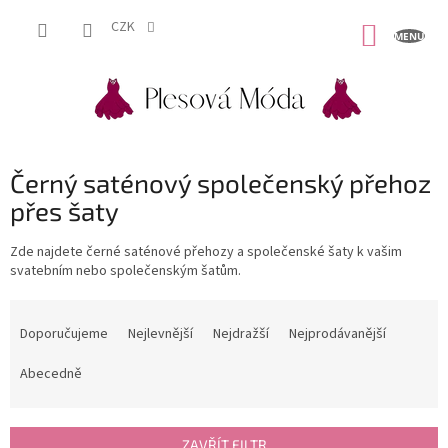
Přejít
na
CZK
NÁKUP
obsah
KOŠÍK
Černý saténový společenský přehoz
přes šaty
Zde najdete černé saténové přehozy a společenské šaty k vašim
svatebním nebo společenským šatům.
Ř
a
Doporučujeme
Nejlevnější
Nejdražší
Nejprodávanější
z
e
Abecedně
n
í
p
ZAVŘÍT FILTR