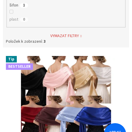
šifon
1
plast
0
VYMAZAT FILTRY
Položek k zobrazení:
3
V
Tip
ý
BESTSELLER
p
i
s
p
r
o
d
u
k
t