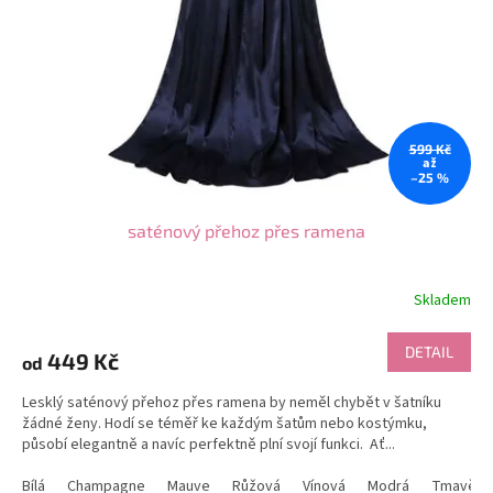
599 Kč
až
–25 %
saténový přehoz přes ramena
Skladem
Průměrné
hodnocení
produktu
DETAIL
449 Kč
od
je
5,0
Lesklý saténový přehoz přes ramena by neměl chybět v šatníku
z
žádné ženy. Hodí se téměř ke každým šatům nebo kostýmku,
5
působí elegantně a navíc perfektně plní svojí funkci. Ať...
hvězdiček.
Bílá
Champagne
Mauve
Růžová
Vínová
Modrá
Tmavě m