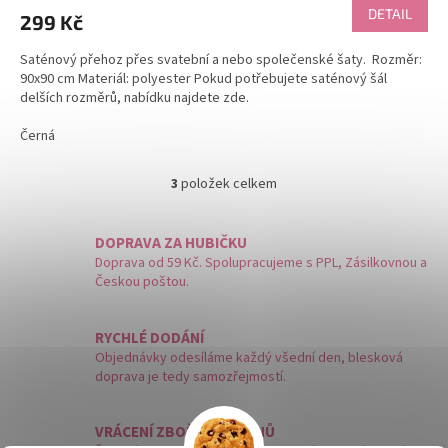
DETAIL
299 Kč
Saténový přehoz přes svatební a nebo společenské šaty. Rozměr:
90x90 cm Materiál: polyester Pokud potřebujete saténový šál
delších rozměrů, nabídku najdete zde.
Černá
3
položek celkem
O
v
l
DOPRAVA ZA HUBIČKU
á
Doprava od 59 Kč. Spolupracujeme s PPL, Zásilkovnou a
d
Českou poštou.
a
c
í
RYCHLÉ DODÁNÍ
p
Objednávky odesíláme každý všední den, blesková
r
doprava je tedy samozřejmostí.
v
k
y
VRÁCENÍ ZBOŽÍ DO 14 DNŮ
v